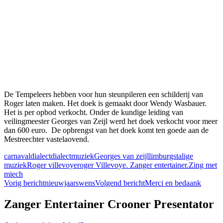
De Tempeleers hebben voor hun steunpileren een schilderij van
Roger laten maken. Het doek is gemaakt door Wendy Wasbauer.
Het is per opbod verkocht. Onder de kundige leiding van
veilingmeester Georges van Zeijl werd het doek verkocht voor meer
dan 600 euro. De opbrengst van het doek komt ten goede aan de
Mestreechter vastelaovend.
carnaval
dialect
dialectmuziek
Georges van zeijl
limburgstalige
muziek
Roger villevoye
roger Villevoye. Zanger entertainer.
Zing met
miech
Berichtnavigatie
Vorig bericht
nieuwjaarswens
Volgend bericht
Merci en bedaank
Zanger Entertainer Crooner Presentator